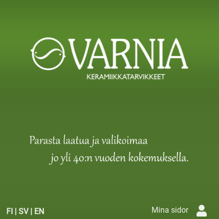
Mina sidor
FI
|
SV
|
EN