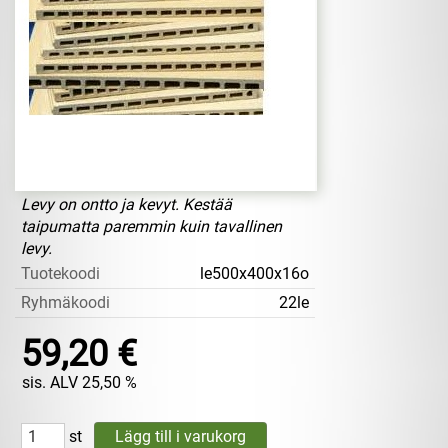
Levy on ontto ja kevyt. Kestää
taipumatta paremmin kuin tavallinen
levy.
Tuotekoodi
le500x400x16o
Ryhmäkoodi
22le
59,20 €
sis. ALV 25,50 %
st