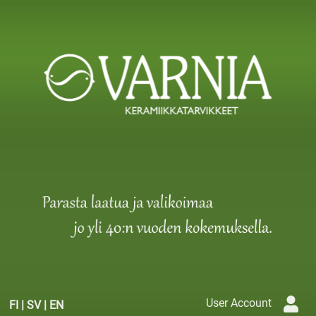
User Account
FI
|
SV
|
EN