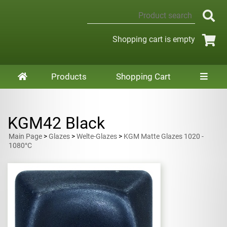
Shopping cart is empty
Products
Shopping Cart
KGM42 Black
Main Page
>
Glazes
>
Welte-Glazes
>
KGM Matte Glazes 1020 -
1080°C