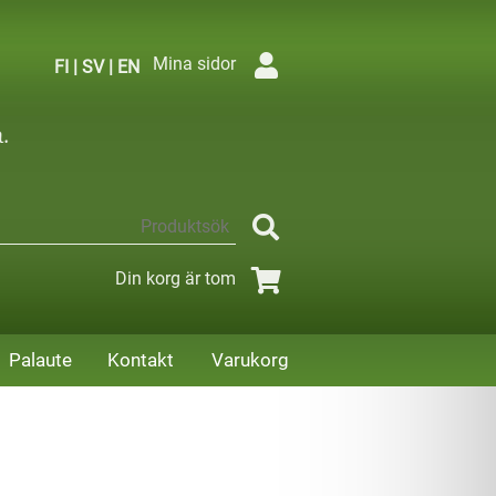
Mina sidor
FI
|
SV
|
EN
Din korg är tom
Palaute
Kontakt
Varukorg