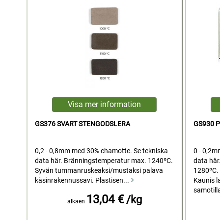
GS376 SVART STENGODSLERA
GS930 
0,2 - 0,8mm med 30% chamotte. Se tekniska
0 - 0,2m
data här. Bränningstemperatur max. 1240ºC.
data här
Syvän tummanruskeaksi/mustaksi palava
1280ºC.
käsinrakennussavi. Plastisen...
Kaunis la
samotilla
13,04 €
/kg
alkaen