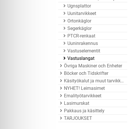
Ugnsplattor
Uunitarvikkeet
Ortonkäglor
Segerkäglor
PTCR-renkaat
Uuninrakennus
Vastuselementit
Vastuslangat
Övriga Maskiner och Enheter
Böcker och Tidskrifter
Käsityökalut ja muut tarvikkeet
NYHET! Leimasimet
Emalityötarvikkeet
Lasimurskat
Pakkaus ja käsittely
TARJOUKSET