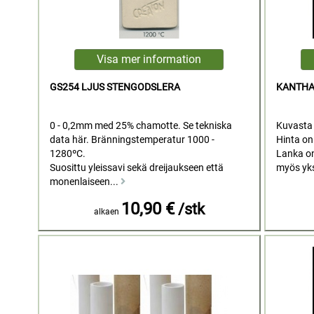
GS254 LJUS STENGODSLERA
KANTHA
0 - 0,2mm med 25% chamotte. Se tekniska
Kuvasta 
data här. Bränningstemperatur 1000 -
Hinta on
1280ºC.
Lanka on
Suosittu yleissavi sekä dreijaukseen että
myös yks
monenlaiseen...
10,90 €
/stk
alkaen