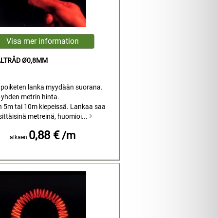
LTRÅD Ø0,8MM
poiketen lanka myydään suorana.
 yhden metrin hinta.
 5m tai 10m kiepeissä. Lankaa saa
ittäisinä metreinä, huomioi...
0,88 €
/m
alkaen