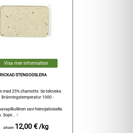
PRICKAD STENGODSLERA
m med 25% chamotte. Se tekniska
. Bränningstemperatur 1000 -
avapilkullinen savi hienojakoisella
. Sopii...
12,00 €
/kg
alkaen