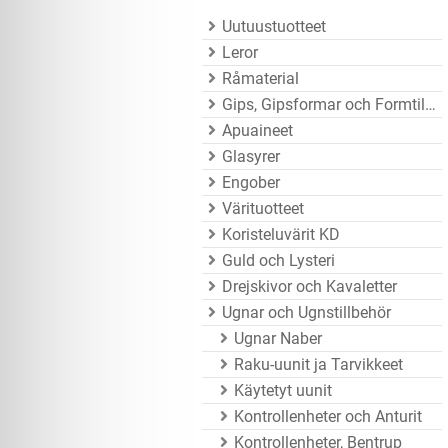
Uutuustuotteet
Leror
Råmaterial
Gips, Gipsformar och Formtillbehör
Apuaineet
Glasyrer
Engober
Värituotteet
Koristeluvärit KD
Guld och Lysteri
Drejskivor och Kavaletter
Ugnar och Ugnstillbehör
Ugnar Naber
Raku-uunit ja Tarvikkeet
Käytetyt uunit
Kontrollenheter och Anturit
Kontrollenheter, Bentrup