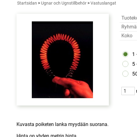
Startsidan
>
Ugnar och Ugnstillbehör
>
Vastuslangat
Tuotek
Ryhmä
Koko
1 
5 
5
Kuvasta poiketen lanka myydään suorana.
Hinta on yhden metrin hinta.