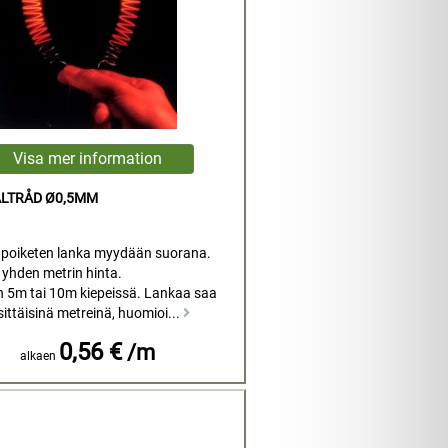
LTRÅD Ø0,5MM
poiketen lanka myydään suorana.
 yhden metrin hinta.
 5m tai 10m kiepeissä. Lankaa saa
ittäisinä metreinä, huomioi...
0,56 €
/m
alkaen