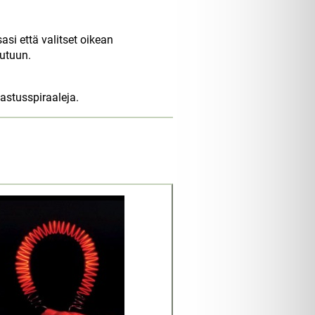
si että valitset oikean
utuun.
astusspiraaleja.