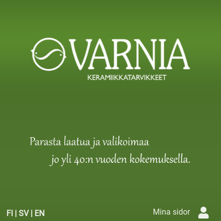
Mina sidor
FI
|
SV
|
EN