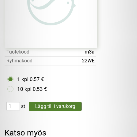
Tuotekoodi
m3a
Ryhmäkoodi
22WE
1 kpl
0,57 €
10 kpl
0,53 €
st
Katso myös