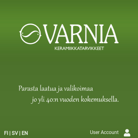
User Account
FI
|
SV
|
EN