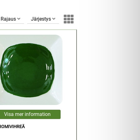
Rajaus
Järjestys
KROMIVIHREÄ