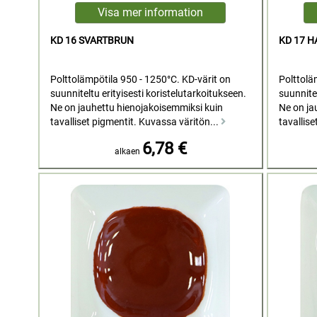
KD 16 SVARTBRUN
KD 17 H
Polttolämpötila 950 - 1250°C. KD-värit on
Polttolä
suunniteltu erityisesti koristelutarkoitukseen.
suunnitel
Ne on jauhettu hienojakoisemmiksi kuin
Ne on ja
tavalliset pigmentit. Kuvassa väritön...
tavallise
6,78 €
alkaen