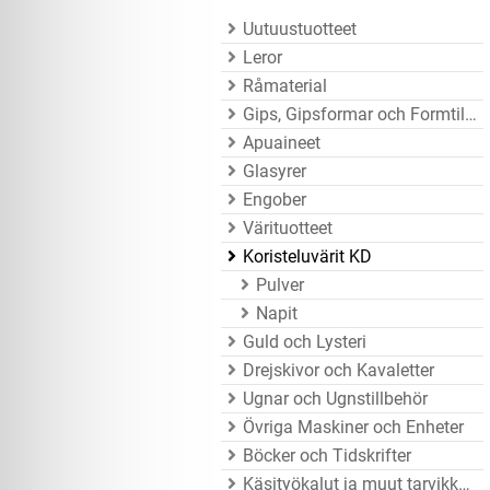
Uutuustuotteet
Leror
Råmaterial
Gips, Gipsformar och Formtillbehör
Apuaineet
Glasyrer
Engober
Värituotteet
Koristeluvärit KD
Pulver
Napit
Guld och Lysteri
Drejskivor och Kavaletter
Ugnar och Ugnstillbehör
Övriga Maskiner och Enheter
Böcker och Tidskrifter
Käsityökalut ja muut tarvikkeet