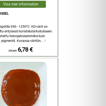
ASSEL
mpötila 950 - 1250°C. KD-värit on
tu erityisesti koristelutarkoitukseen.
uhettu hienojakoisemmiksi kuin
t pigmentit. Kuvassa väritön...
6,78 €
alkaen