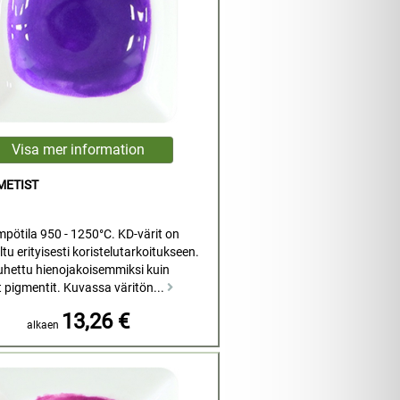
METIST
mpötila 950 - 1250°C. KD-värit on
tu erityisesti koristelutarkoitukseen.
uhettu hienojakoisemmiksi kuin
t pigmentit. Kuvassa väritön...
13,26 €
alkaen