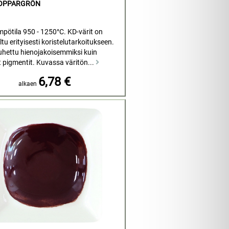
KOPPARGRÖN
mpötila 950 - 1250°C. KD-värit on
tu erityisesti koristelutarkoitukseen.
uhettu hienojakoisemmiksi kuin
t pigmentit. Kuvassa väritön...
6,78 €
alkaen