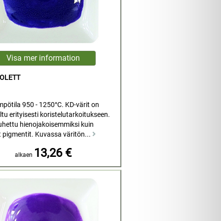
IOLETT
mpötila 950 - 1250°C. KD-värit on
tu erityisesti koristelutarkoitukseen.
uhettu hienojakoisemmiksi kuin
t pigmentit. Kuvassa väritön...
13,26 €
alkaen