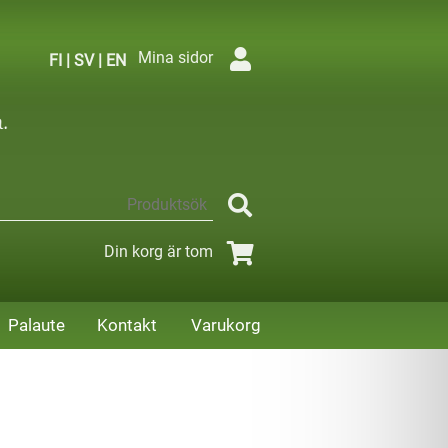
Mina sidor
FI
|
SV
|
EN
Din korg är tom
Palaute
Kontakt
Varukorg