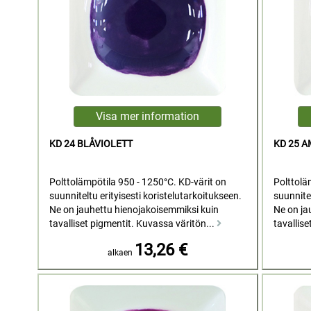
KD 24 BLÅVIOLETT
KD 25 A
Polttolämpötila 950 - 1250°C. KD-värit on
Polttolä
suunniteltu erityisesti koristelutarkoitukseen.
suunnitel
Ne on jauhettu hienojakoisemmiksi kuin
Ne on ja
tavalliset pigmentit. Kuvassa väritön...
tavallise
13,26 €
alkaen