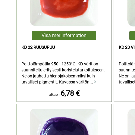
KD 22 RUUSUPUU
KD 23 V
Polttolämpötila 950 - 1250°C. KD-värit on
Polttolä
suunniteltu erityisesti koristelutarkoitukseen.
suunnitel
Ne on jauhettu hienojakoisemmiksi kuin
Ne on ja
tavalliset pigmentit. Kuvassa väritön...
tavallise
6,78 €
alkaen