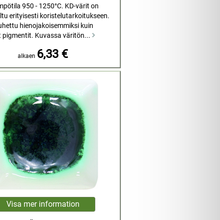
mpötila 950 - 1250°C. KD-värit on
tu erityisesti koristelutarkoitukseen.
uhettu hienojakoisemmiksi kuin
t pigmentit. Kuvassa väritön...
6,33 €
alkaen