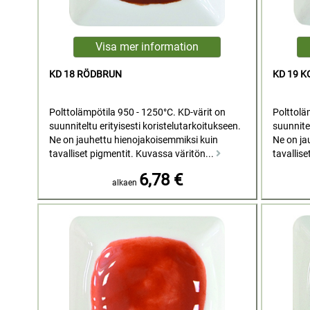
KD 18 RÖDBRUN
KD 19 
Polttolämpötila 950 - 1250°C. KD-värit on
Polttolä
suunniteltu erityisesti koristelutarkoitukseen.
suunnitel
Ne on jauhettu hienojakoisemmiksi kuin
Ne on ja
tavalliset pigmentit. Kuvassa väritön...
tavallise
6,78 €
alkaen