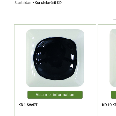
Startsidan
> Koristeluvärit KD
KD 1 SVART
KD 10 