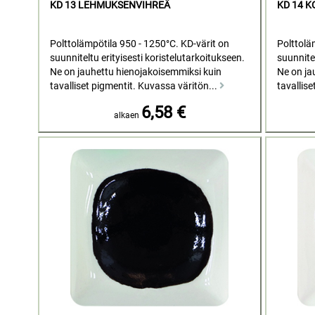
KD 13 LEHMUKSENVIHREÄ
KD 14 
Polttolämpötila 950 - 1250°C. KD-värit on
Polttolä
suunniteltu erityisesti koristelutarkoitukseen.
suunnitel
Ne on jauhettu hienojakoisemmiksi kuin
Ne on ja
tavalliset pigmentit. Kuvassa väritön...
tavallise
6,58 €
alkaen