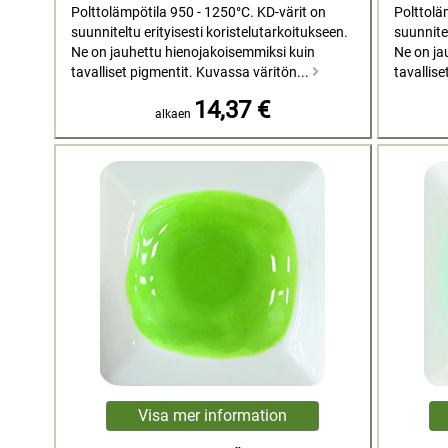
Polttolämpötila 950 - 1250°C. KD-värit on
Polttolä
suunniteltu erityisesti koristelutarkoitukseen.
suunnitel
Ne on jauhettu hienojakoisemmiksi kuin
Ne on ja
tavalliset pigmentit. Kuvassa väritön...
tavallise
14,37 €
alkaen