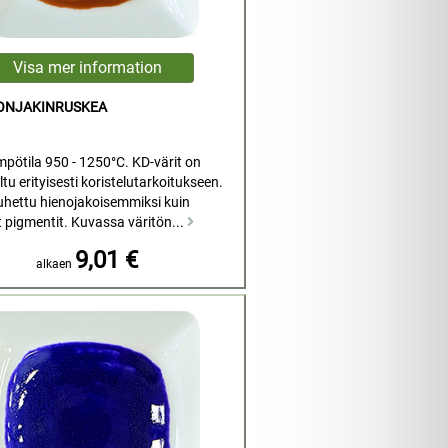
KONJAKINRUSKEA
mpötila 950 - 1250°C. KD-värit on
tu erityisesti koristelutarkoitukseen.
uhettu hienojakoisemmiksi kuin
t pigmentit. Kuvassa väritön...
9,01 €
alkaen