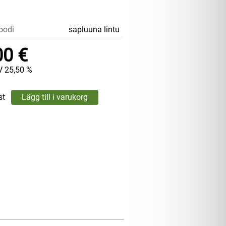
oodi
sapluuna lintu
00 €
V 25,50 %
st