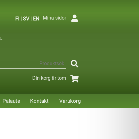
Mina sidor
FI
|
SV
|
EN
Din korg är tom
Palaute
Kontakt
Varukorg