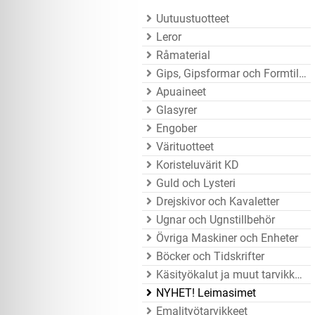
Uutuustuotteet
Leror
Råmaterial
Gips, Gipsformar och Formtillbehör
Apuaineet
Glasyrer
Engober
Värituotteet
Koristeluvärit KD
Guld och Lysteri
Drejskivor och Kavaletter
Ugnar och Ugnstillbehör
Övriga Maskiner och Enheter
Böcker och Tidskrifter
Käsityökalut ja muut tarvikkeet
NYHET! Leimasimet
Emalityötarvikkeet