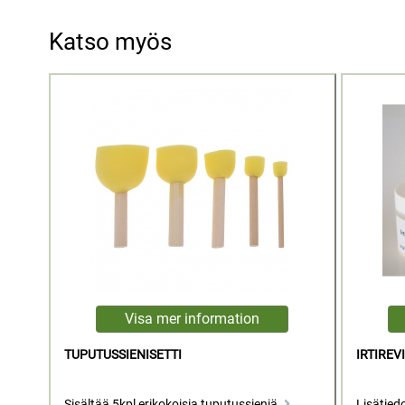
Katso myös
TUPUTUSSIENISETTI
IRTIREV
Sisältää 5kpl erikokoisia tuputussieniä.
Lisätied