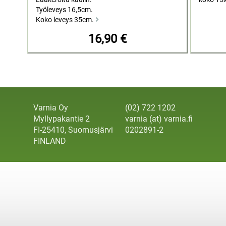
Työleveys 16,5cm.
Koko leveys 35cm.
16,90 €
Varnia Oy
(02) 722 1202
Myllypakantie 2
varnia (at) varnia.fi
FI-25410, Suomusjärvi
0202891-2
FINLAND