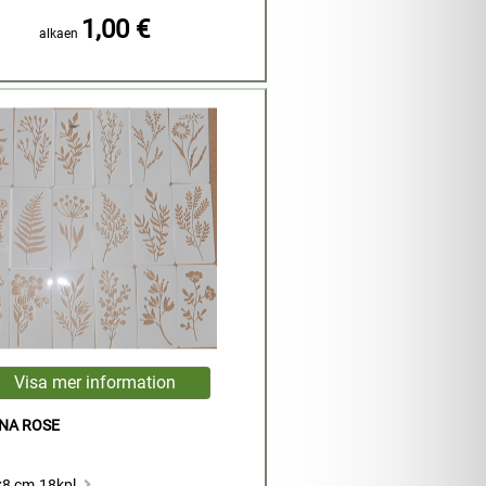
1,00 €
alkaen
NA ROSE
x8 cm.18kpl.