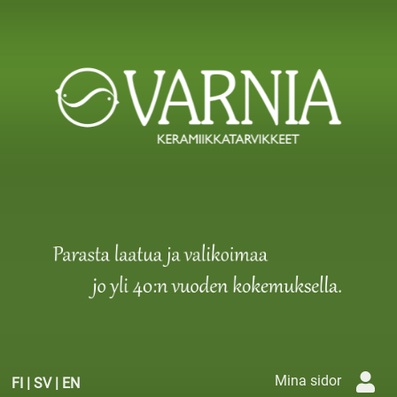
Mina sidor
FI
|
SV
|
EN