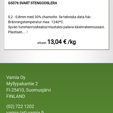
GS376 SVART STENGODSLERA
0,2 - 0,8mm med 30% chamotte. Se tekniska data här.
Bränningstemperatur max. 1240ºC.
Syvän tummanruskeaksi/mustaksi palava käsinrakennussavi.
Plastisen...
13,04 €
/kg
alkaen
Varnia Oy
Myllypakantie 2
FI-25410, Suomusjärvi
FINLAND
(02) 722 1202
varnia (at) varnia.fi