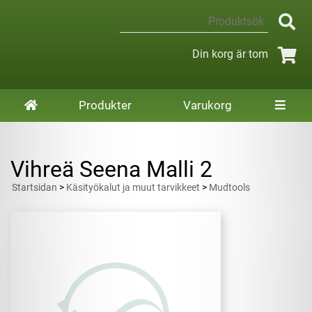
Din korg är tom
Produkter
Varukorg
Vihreä Seena Malli 2
Startsidan
>
Käsityökalut ja muut tarvikkeet
>
Mudtools