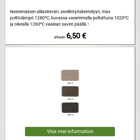
Nestemäinen alilasiteväri, sivellintyöskentelyyn, max
polttolämpö 1280ºC, kuvassa vasemmalla poltettuna 1020ºC
ja oikealla 1260ºC vaalean saven päällä
6,50 €
alkaen