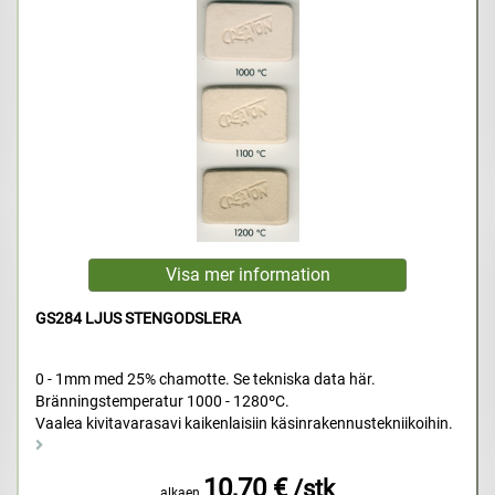
GS284 LJUS STENGODSLERA
0 - 1mm med 25% chamotte. Se tekniska data här.
Bränningstemperatur 1000 - 1280ºC.
Vaalea kivitavarasavi kaikenlaisiin käsinrakennustekniikoihin.
10,70 €
/stk
alkaen