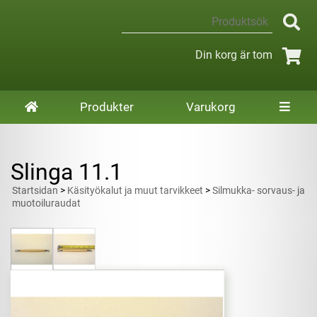
Din korg är tom
Produkter
Varukorg
Slinga 11.1
Startsidan
>
Käsityökalut ja muut tarvikkeet
>
Silmukka- sorvaus- ja
muotoiluraudat