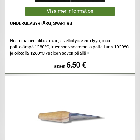
UNDERGLASYRFÄRG, SVART 98
Nestemäinen alilasiteväri, sivellintyöskentelyyn, max
polttolämpö 1280ºC, kuvassa vasemmalla poltettuna 1020ºC
ja oikealla 1260ºC vaalean saven päällä
6,50 €
alkaen