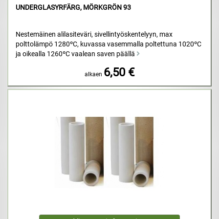
UNDERGLASYRFÄRG, MÖRKGRÖN 93
Nestemäinen alilasiteväri, sivellintyöskentelyyn, max
polttolämpö 1280ºC, kuvassa vasemmalla poltettuna 1020ºC
ja oikealla 1260ºC vaalean saven päällä
6,50 €
alkaen