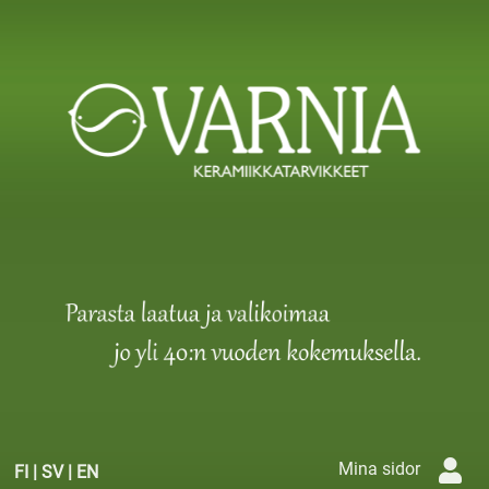
Mina sidor
FI
|
SV
|
EN