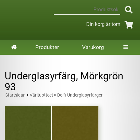
Din korg är tom
Produkter
Varukorg
Underglasyrfärg, Mörkgrön
93
Startsidan
>
Värituotteet
>
Dolfi-Underglasyrfärger