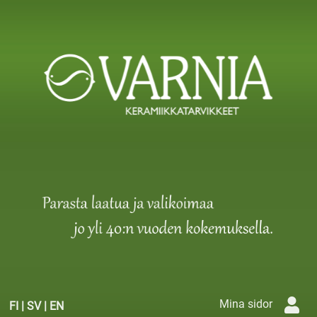
Mina sidor
FI
|
SV
|
EN