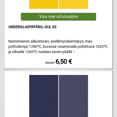
UNDERGLASYRFÄRG, GUL 82
Nestemäinen alilasiteväri, sivellintyöskentelyyn, max
polttolämpö 1280ºC, kuvassa vasemmalla poltettuna 1020ºC
ja oikealla 1260ºC vaalean saven päällä
6,50 €
alkaen