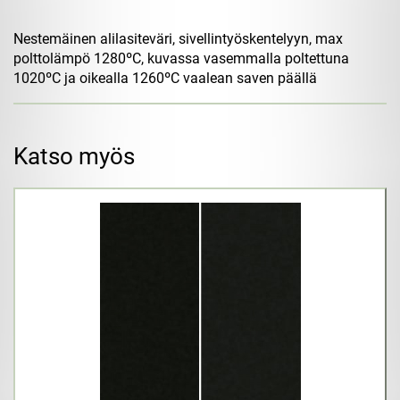
Nestemäinen alilasiteväri, sivellintyöskentelyyn, max
polttolämpö 1280ºC, kuvassa vasemmalla poltettuna
1020ºC ja oikealla 1260ºC vaalean saven päällä
Katso myös