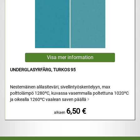
UNDERGLASYRFÄRG, TURKOS 95
Nestemäinen alilasiteväri, sivellintyöskentelyyn, max
polttolämpö 1280ºC, kuvassa vasemmalla poltettuna 1020ºC
ja oikealla 1260ºC vaalean saven päällä
6,50 €
alkaen