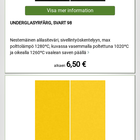
UNDERGLASYRFÄRG, SVART 98
Nestemäinen alilasiteväri, sivellintyöskentelyyn, max
polttolämpö 1280ºC, kuvassa vasemmalla poltettuna 1020ºC
ja oikealla 1260ºC vaalean saven päällä
6,50 €
alkaen