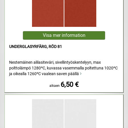
UNDERGLASYRFÄRG, RÖD 81
Nestemäinen alilasiteväri, sivellintyöskentelyyn, max
polttolämpö 1280ºC, kuvassa vasemmalla poltettuna 1020ºC
ja oikealla 1260ºC vaalean saven päällä
6,50 €
alkaen