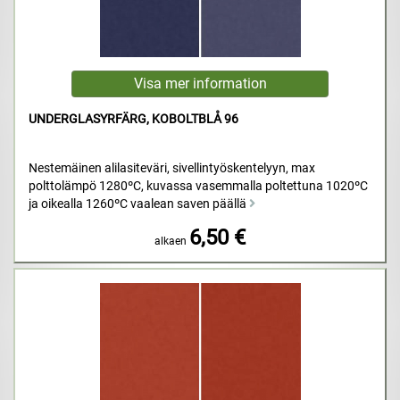
UNDERGLASYRFÄRG, KOBOLTBLÅ 96
Nestemäinen alilasiteväri, sivellintyöskentelyyn, max
polttolämpö 1280ºC, kuvassa vasemmalla poltettuna 1020ºC
ja oikealla 1260ºC vaalean saven päällä
6,50 €
alkaen