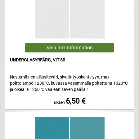
UNDERGLASYRFÄRG, VIT 80
Nestemäinen alilasiteväri, sivellintyöskentelyyn, max
polttolämpö 1280ºC, kuvassa vasemmalla poltettuna 1020ºC
ja oikealla 1260ºC vaalean saven päällä
6,50 €
alkaen