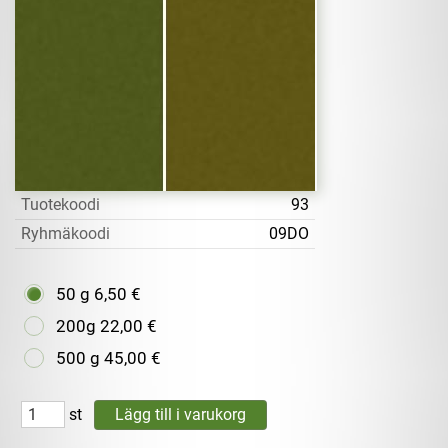
Tuotekoodi
93
Ryhmäkoodi
09DO
50 g
6,50 €
200g
22,00 €
500 g
45,00 €
st