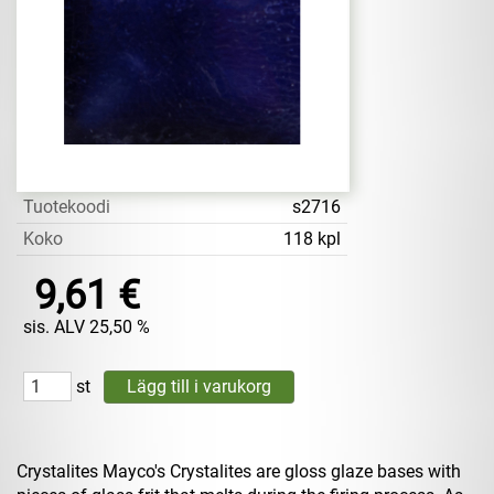
Tuotekoodi
s2716
Koko
118 kpl
9,61 €
sis. ALV 25,50 %
st
Crystalites Mayco's Crystalites are gloss glaze bases with