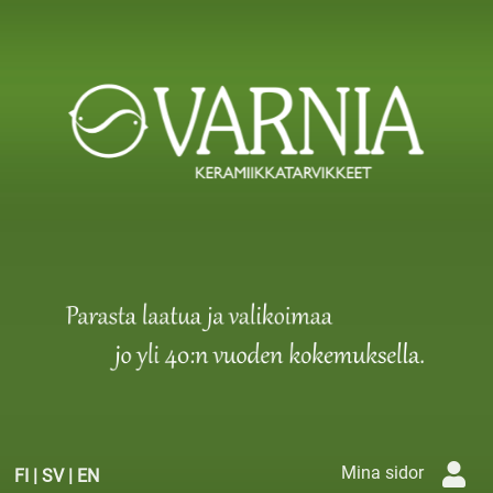
Mina sidor
FI
|
SV
|
EN