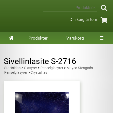
Din korg är tom
Produkter
Varukorg
Sivellinlasite S-2716
Startsidan
>
Glasyrer
>
Penselglasyrer
>
Mayco Stengods
Penselglasyrer
>
Crystalites