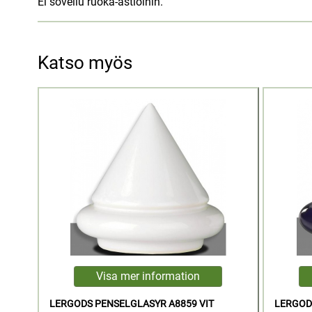
Ei sovellu ruoka-astioihin.
Katso myös
LERGODS PENSELGLASYR A8859 VIT
LERGOD