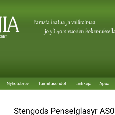
Nyhetsbrev
Toimitusehdot
Linkkejä
Apua
Stengods Penselglasyr AS