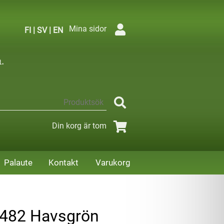
Mina sidor
FI
|
SV
|
EN
Din korg är tom
Palaute
Kontakt
Varukorg
0482 Havsgrön