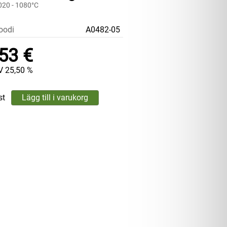
020 - 1080°C
oodi
A0482-05
53 €
V 25,50 %
st