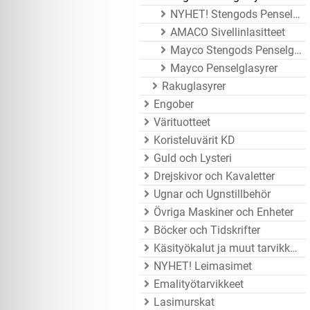
NYHET! Stengods Penselglasyrer
AMACO Sivellinlasitteet
Mayco Stengods Penselglasyrer
Mayco Penselglasyrer
Rakuglasyrer
Engober
Värituotteet
Koristeluvärit KD
Guld och Lysteri
Drejskivor och Kavaletter
Ugnar och Ugnstillbehör
Övriga Maskiner och Enheter
Böcker och Tidskrifter
Käsityökalut ja muut tarvikkeet
NYHET! Leimasimet
Emalityötarvikkeet
Lasimurskat