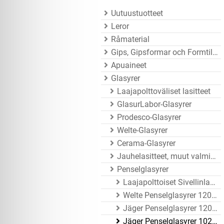
Uutuustuotteet
Leror
Råmaterial
Gips, Gipsformar och Formtillbehör
Apuaineet
Glasyrer
Laajapolttoväliset lasitteet
GlasurLabor-Glasyrer
Prodesco-Glasyrer
Welte-Glasyrer
Cerama-Glasyrer
Jauhelasitteet, muut valmistajat
Penselglasyrer
Laajapolttoiset Sivellinlasitteet
Welte Penselglasyrer 1200 - 1250°C
Jäger Penselglasyrer 1200 - 1260°C
Jäger Penselglasyrer 1020 - 1080°C