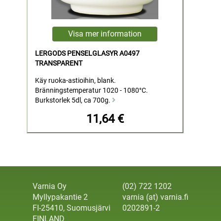
LERGODS PENSELGLASYR A0497
TRANSPARENT
Käy ruoka-astioihin, blank.
Bränningstemperatur 1020 - 1080°C.
Burkstorlek 5dl, ca 700g.
11,64 €
Varnia Oy
(02) 722 1202
Myllypakantie 2
varnia (at) varnia.fi
FI-25410, Suomusjärvi
0202891-2
FINLAND