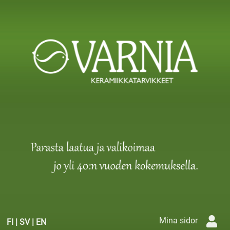
Mina sidor
FI
|
SV
|
EN