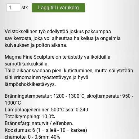
stk
Veistoksellinen työ edellyttää joskus paksumpaa
savikerrosta, joka voi aiheuttaa halkeilua ja ongelmia
kuivauksen ja polton aikana.
Magma Fine Sculpture on terästetty valikoiduilla
samottikarkeuksilla.
Tällä aikaansaadaan pieni kutistuminen, mutta säilytetään
silti erinomainen työstettävyys ja hyvä
lämpöshokkikestävyys.
Bränningstemperatur: 1200 - 1300°C, skröjtemperatur 950 -
1000°C
Lämpölaajeneminen 500°C:ssa: 0.240
Totalkrympning: 10.0%
Brännsfärg: naturvit / elfenben.
Koostumus: 6 (1 = sileä - 10 = karkea)
chamotte: 0 - 0,5mm 40%