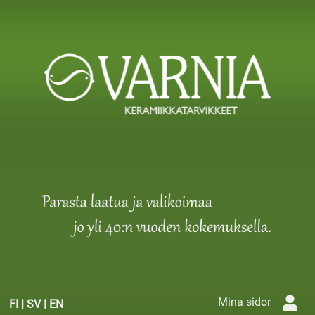
Mina sidor
FI
|
SV
|
EN