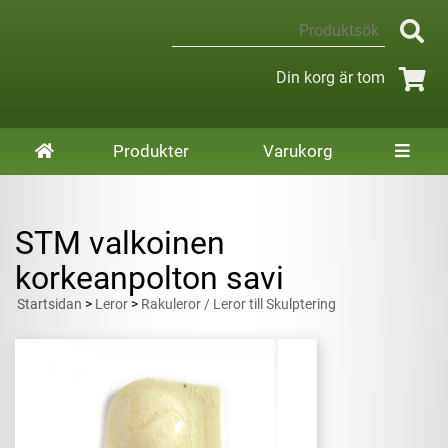
Din korg är tom
Produkter
Varukorg
STM valkoinen
korkeanpolton savi
Startsidan
>
Leror
>
Rakuleror / Leror till Skulptering