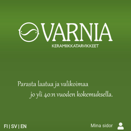
Mina sidor
FI
|
SV
|
EN