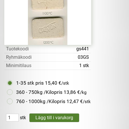
Tuotekoodi
gs441
Ryhmäkoodi
03GS
Minimitilaus
1 stk
1-35 stk pris
15,40 €
/stk
360 - 750kg /Kilopris
13,86 €
/kg
760 - 1000kg /Kilopris
12,47 €
/stk
stk