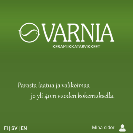
Mina sidor
FI
|
SV
|
EN