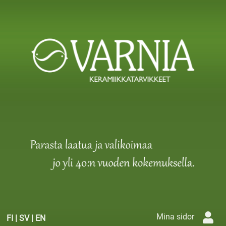
Mina sidor
FI
|
SV
|
EN