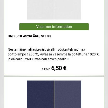
UNDERGLASYRFÄRG, VIT 80
Nestemäinen alilasiteväri, sivellintyöskentelyyn, max
polttolämpö 1280ºC, kuvassa vasemmalla poltettuna 1020ºC
ja oikealla 1260ºC vaalean saven päällä
6,50 €
alkaen