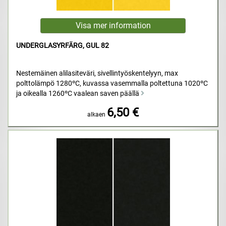
UNDERGLASYRFÄRG, GUL 82
Nestemäinen alilasiteväri, sivellintyöskentelyyn, max
polttolämpö 1280ºC, kuvassa vasemmalla poltettuna 1020ºC
ja oikealla 1260ºC vaalean saven päällä
6,50 €
alkaen