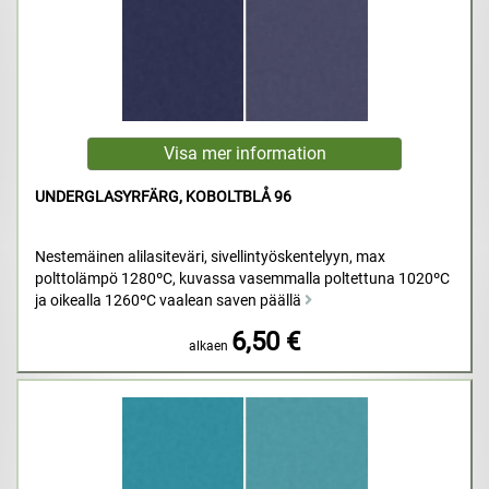
UNDERGLASYRFÄRG, KOBOLTBLÅ 96
Nestemäinen alilasiteväri, sivellintyöskentelyyn, max
polttolämpö 1280ºC, kuvassa vasemmalla poltettuna 1020ºC
ja oikealla 1260ºC vaalean saven päällä
6,50 €
alkaen