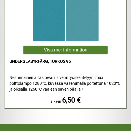
UNDERGLASYRFÄRG, TURKOS 95
Nestemäinen alilasiteväri, sivellintyöskentelyyn, max
polttolämpö 1280ºC, kuvassa vasemmalla poltettuna 1020ºC
ja oikealla 1260ºC vaalean saven päällä
6,50 €
alkaen