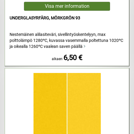
UNDERGLASYRFÄRG, MÖRKGRÖN 93
Nestemäinen alilasiteväri, sivellintyöskentelyyn, max
polttolämpö 1280ºC, kuvassa vasemmalla poltettuna 1020ºC
ja oikealla 1260ºC vaalean saven päällä
6,50 €
alkaen