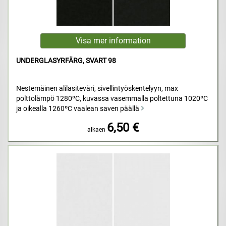
UNDERGLASYRFÄRG, SVART 98
Nestemäinen alilasiteväri, sivellintyöskentelyyn, max
polttolämpö 1280ºC, kuvassa vasemmalla poltettuna 1020ºC
ja oikealla 1260ºC vaalean saven päällä
6,50 €
alkaen