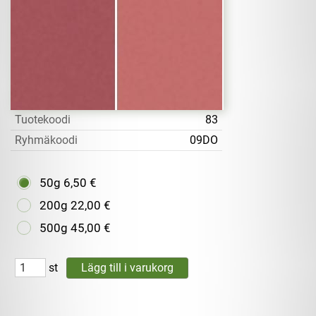
Tuotekoodi
83
Ryhmäkoodi
09DO
50g
6,50 €
200g
22,00 €
500g
45,00 €
st