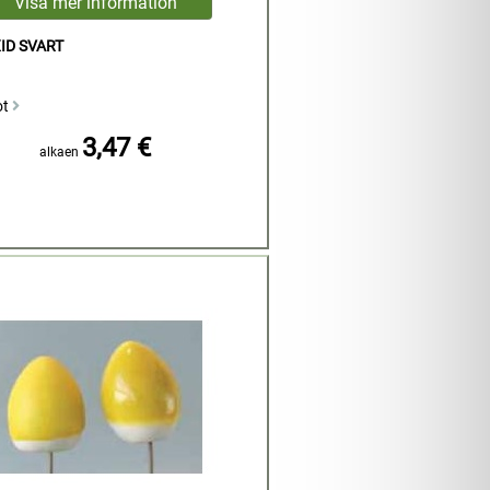
ID SVART
ot
3,47 €
alkaen