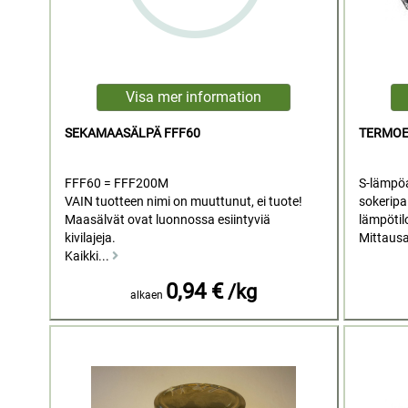
SEKAMAASÄLPÄ FFF60
TERMOE
FFF60 = FFF200M
S-lämpöa
VAIN tuotteen nimi on muuttunut, ei tuote!
sokeripa
Maasälvät ovat luonnossa esiintyviä
lämpötiloi
kivilajeja.
Mittausa
Kaikki...
0,94 €
/kg
alkaen