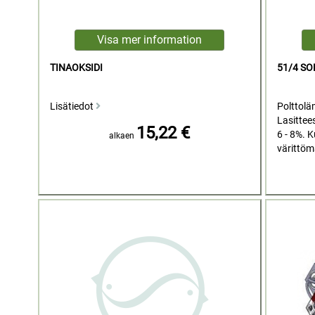
TINAOKSIDI
51/4 S
Lisätiedot
Polttolä
Lasittee
15,22 €
6 - 8%. 
alkaen
värittömä