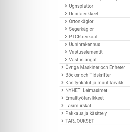
Ugnsplattor
Uunitarvikkeet
Ortonkäglor
Segerkäglor
PTCR-renkaat
Uuninrakennus
Vastuselementit
Vastuslangat
Övriga Maskiner och Enheter
Böcker och Tidskrifter
Käsityökalut ja muut tarvikkeet
NYHET! Leimasimet
Emalityötarvikkeet
Lasimurskat
Pakkaus ja käsittely
TARJOUKSET