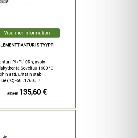
LEMENTTIANTURI S-TYYPPI
nturi, Pt/Pt10Rh, avoin
lakytkentä Soveltuu 1600 °C
hin asti. Erittäin stabiili.
lue (°C) -50..1760...
135,60 €
alkaen