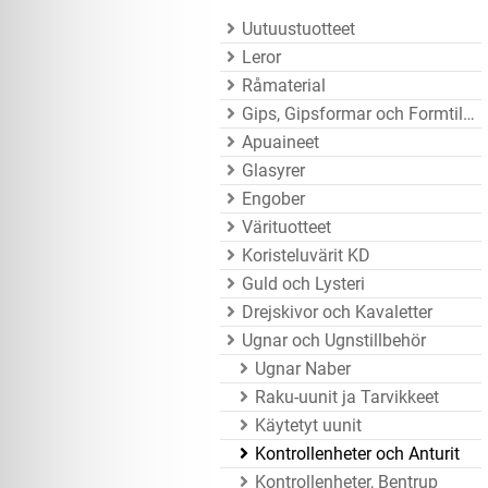
Uutuustuotteet
Leror
Råmaterial
Gips, Gipsformar och Formtillbehör
Apuaineet
Glasyrer
Engober
Värituotteet
Koristeluvärit KD
Guld och Lysteri
Drejskivor och Kavaletter
Ugnar och Ugnstillbehör
Ugnar Naber
Raku-uunit ja Tarvikkeet
Käytetyt uunit
Kontrollenheter och Anturit
Kontrollenheter, Bentrup