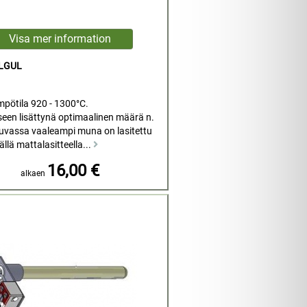
OLGUL
mpötila 920 - 1300°C.
seen lisättynä optimaalinen määrä n.
Kuvassa vaaleampi muna on lasitettu
llä mattalasitteella...
16,00 €
alkaen