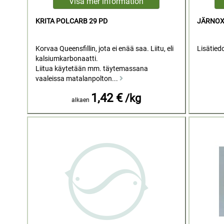
KRITA POLCARB 29 PD
JÄRNOX
Korvaa Queensfillin, jota ei enää saa. Liitu, eli
Lisätied
kalsiumkarbonaatti.
Liitua käytetään mm. täytemassana
vaaleissa matalanpolton...
1,42 €
/kg
alkaen