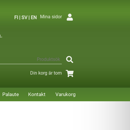
Mina sidor
FI
|
SV
|
EN
Din korg är tom
Palaute
Kontakt
Varukorg