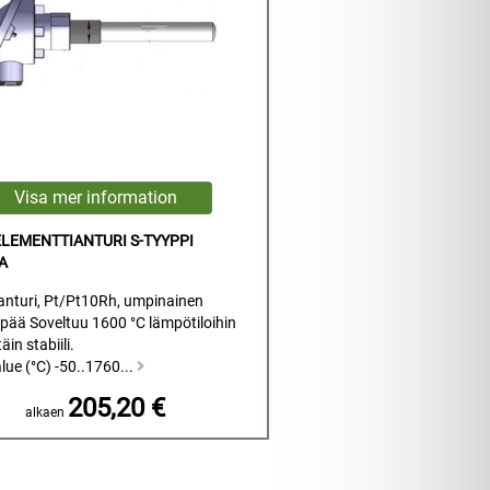
LEMENTTIANTURI S-TYYPPI
A
nturi, Pt/Pt10Rh, umpinainen
pää Soveltuu 1600 °C lämpötiloihin
täin stabiili.
lue (°C) -50..1760...
205,20 €
alkaen