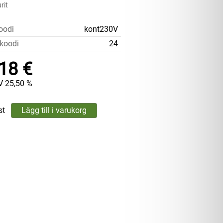
rit
oodi
kont230V
koodi
24
18 €
V 25,50 %
st