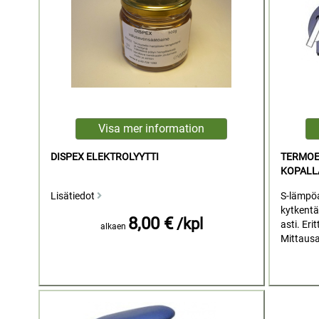
DISPEX ELEKTROLYYTTI
TERMOE
KOPALL
Lisätiedot
S-lämpöa
kytkentä
8,00 €
/kpl
asti. Erit
alkaen
Mittausa