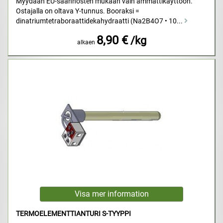
Myydään EU-säännösten mukaan vain ammattikäyttöön.
Ostajalla on oltava Y-tunnus. Booraksi =
dinatriumtetraboraattidekahydraatti (Na2B4O7 • 10...
8,90 €
/kg
alkaen
TERMOELEMENTTIANTURI S-TYYPPI