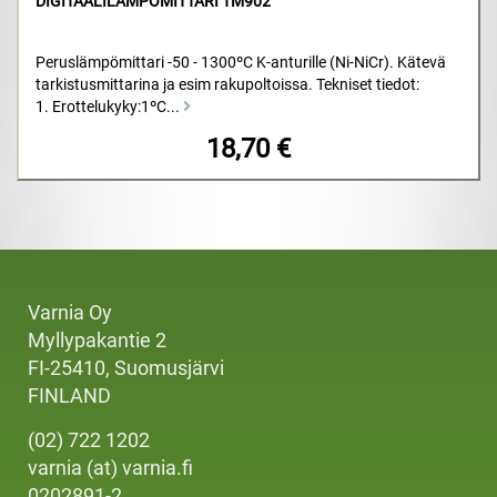
DIGITAALILÄMPÖMITTARI TM902
Peruslämpömittari -50 - 1300ºC K-anturille (Ni-NiCr). Kätevä
tarkistusmittarina ja esim rakupoltoissa. Tekniset tiedot:
1. Erottelukyky:1ºC...
18,70 €
Varnia Oy
Myllypakantie 2
FI-25410, Suomusjärvi
FINLAND
(02) 722 1202
varnia (at) varnia.fi
0202891-2