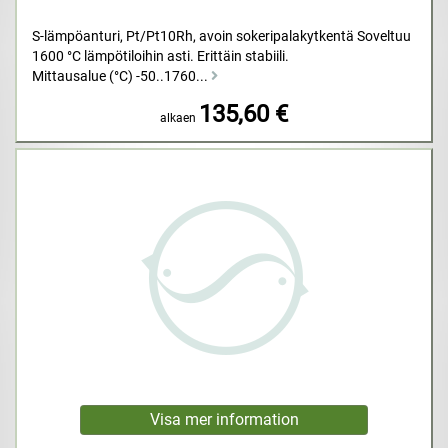
S-lämpöanturi, Pt/Pt10Rh, avoin sokeripalakytkentä Soveltuu
1600 °C lämpötiloihin asti. Erittäin stabiili.
Mittausalue (°C) -50..1760...
135,60 €
alkaen