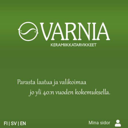
Mina sidor
FI
|
SV
|
EN