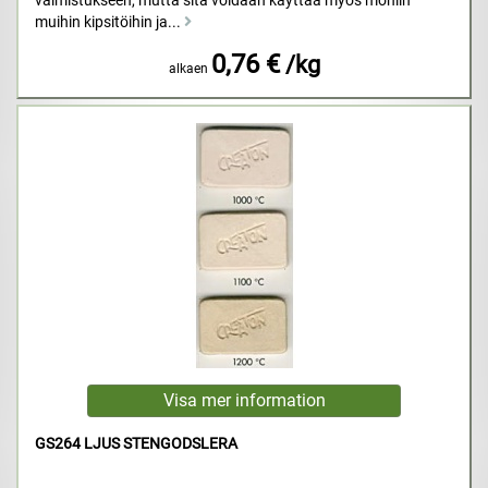
valmistukseen, mutta sitä voidaan käyttää myös moniin
muihin kipsitöihin ja...
0,76 €
/kg
alkaen
GS264 LJUS STENGODSLERA