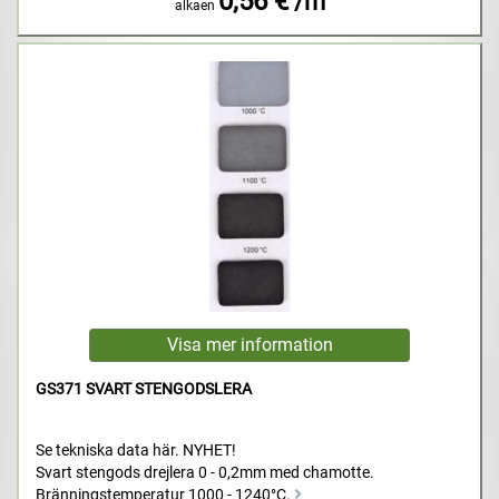
0,56 €
/m
alkaen
GS371 SVART STENGODSLERA
Se tekniska data här. NYHET!
Svart stengods drejlera 0 - 0,2mm med chamotte.
Bränningstemperatur 1000 - 1240°C.