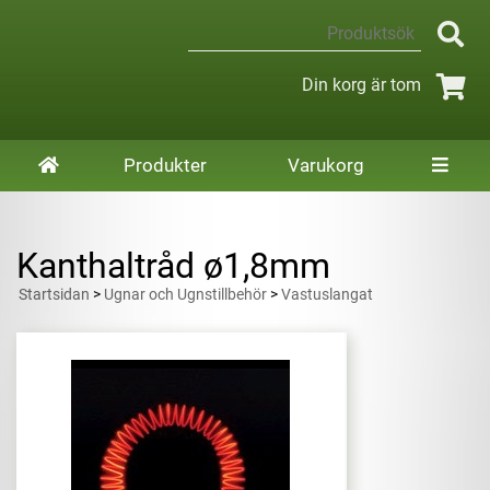
Din korg är tom
Produkter
Varukorg
Kanthaltråd ø1,8mm
Startsidan
>
Ugnar och Ugnstillbehör
>
Vastuslangat