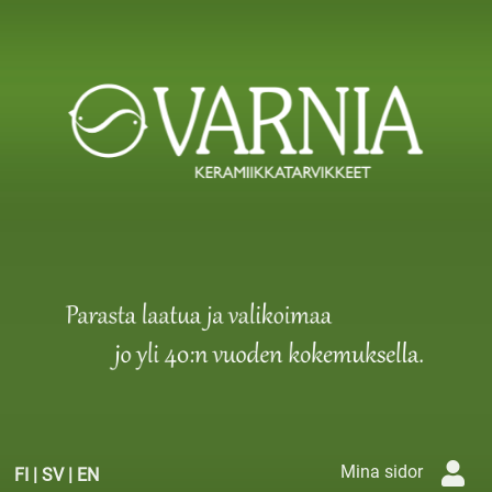
Mina sidor
FI
|
SV
|
EN