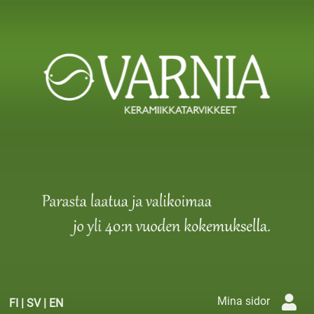
Mina sidor
FI
|
SV
|
EN