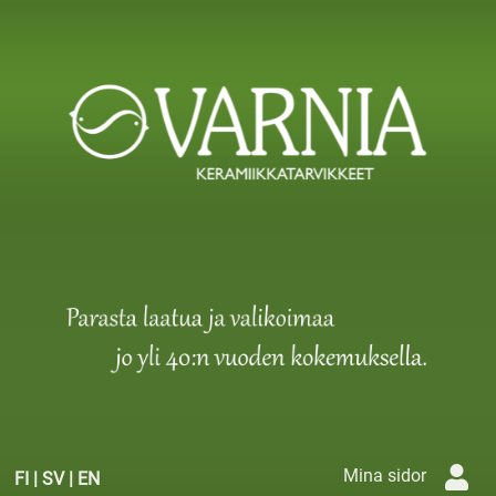
Mina sidor
FI
|
SV
|
EN