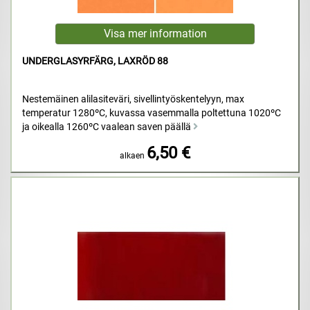
UNDERGLASYRFÄRG, LAXRÖD 88
Nestemäinen alilasiteväri, sivellintyöskentelyyn, max
temperatur 1280ºC, kuvassa vasemmalla poltettuna 1020ºC
ja oikealla 1260ºC vaalean saven päällä
6,50 €
alkaen