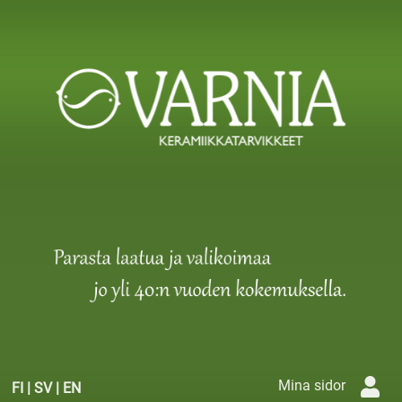
Mina sidor
FI
|
SV
|
EN