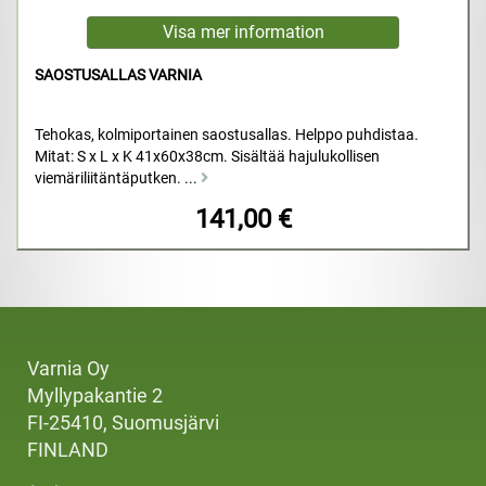
SAOSTUSALLAS VARNIA
Tehokas, kolmiportainen saostusallas. Helppo puhdistaa.
Mitat: S x L x K 41x60x38cm. Sisältää hajulukollisen
viemäriliitäntäputken. ...
141,00 €
Varnia Oy
Myllypakantie 2
FI-25410, Suomusjärvi
FINLAND