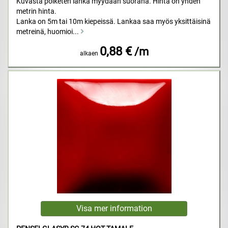
Kuvasta poiketen lanka myydään suorana. Hinta on yhden
metrin hinta.
Lanka on 5m tai 10m kiepeissä. Lankaa saa myös yksittäisinä
metreinä, huomioi...
0,88 €
/m
alkaen