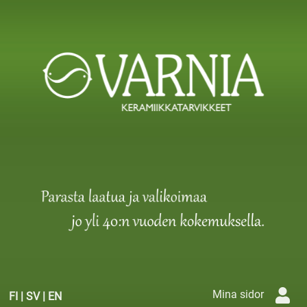
Mina sidor
FI
|
SV
|
EN