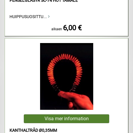
PENSELGLASYR SC-74 HOT TAMALE
HUIPPUSUOSITTU...
6,00 €
alkaen
KANTHALTRÅD Ø0,35MM