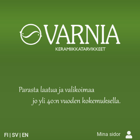
Mina sidor
FI
|
SV
|
EN