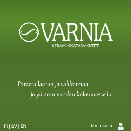
Mina sidor
FI
|
SV
|
EN