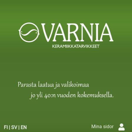
Mina sidor
FI
|
SV
|
EN