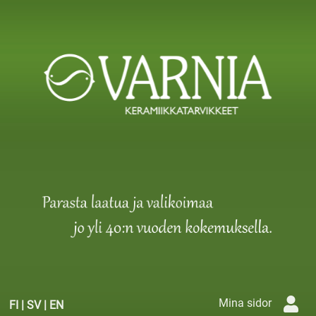
Mina sidor
FI
|
SV
|
EN