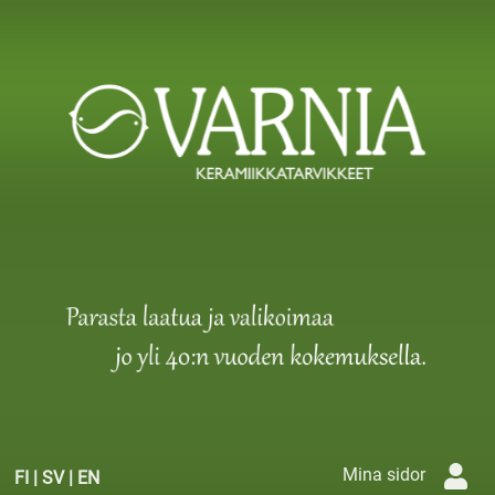
Mina sidor
FI
|
SV
|
EN