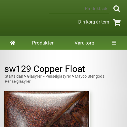
Din korg är tom
Produkter
Varukorg
sw129 Copper Float
Startsidan
>
Glasyrer
>
Penselglasyrer
>
Mayco Stengods
Penselglasyrer