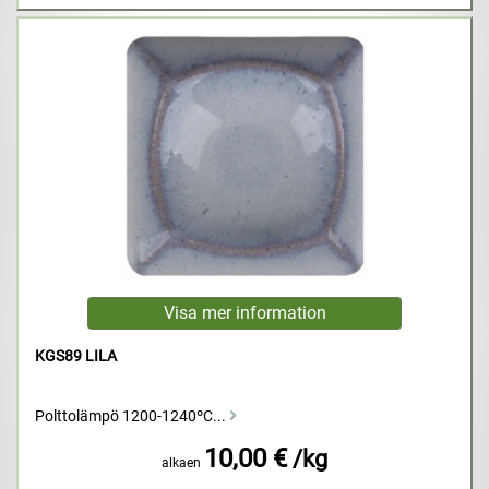
KGS89 LILA
Polttolämpö 1200-1240ºC...
10,00 €
/kg
alkaen