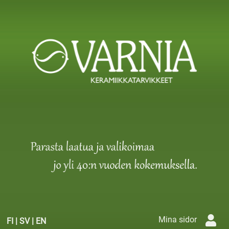
Mina sidor
FI
|
SV
|
EN