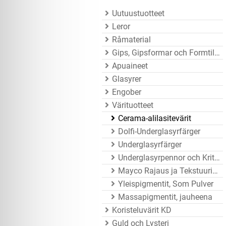
Uutuustuotteet
Leror
Råmaterial
Gips, Gipsformar och Formtillbehör
Apuaineet
Glasyrer
Engober
Värituotteet
Cerama-alilasitevärit
Dolfi-Underglasyrfärger
Underglasyrfärger
Underglasyrpennor och Kritor
Mayco Rajaus ja Tekstuurivärit
Yleispigmentit, Som Pulver
Massapigmentit, jauheena
Koristeluvärit KD
Guld och Lysteri