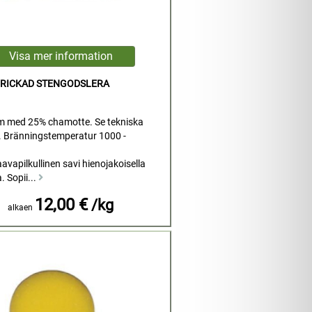
PRICKAD STENGODSLERA
m med 25% chamotte. Se tekniska
. Bränningstemperatur 1000 -
avapilkullinen savi hienojakoisella
. Sopii...
12,00 €
/kg
alkaen