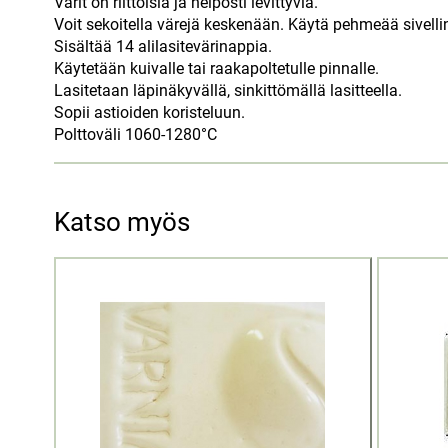
Värit on riittoisia ja helposti levittyviä.
Voit sekoitella värejä keskenään. Käytä pehmeää sivellin
Sisältää 14 alilasitevärinappia.
Käytetään kuivalle tai raakapoltetulle pinnalle.
Lasitetaan läpinäkyvällä, sinkittömällä lasitteella.
Sopii astioiden koristeluun.
Polttoväli 1060-1280°C
Katso myös