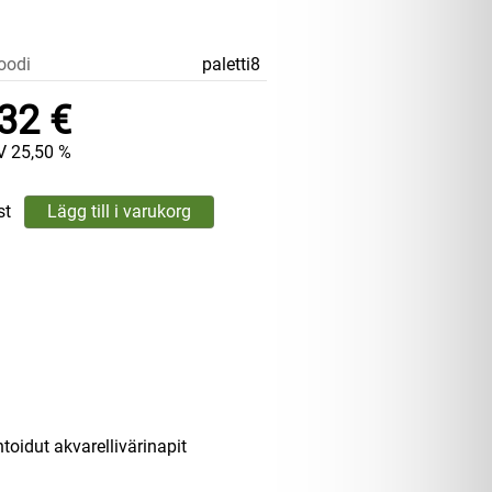
oodi
paletti8
32 €
V 25,50 %
st
oidut akvarellivärinapit