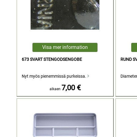
673 SVART STENGODSENGOBE
RUND S
Nyt myös pienemmissä purkeissa.
Diameter 
7,00 €
alkaen