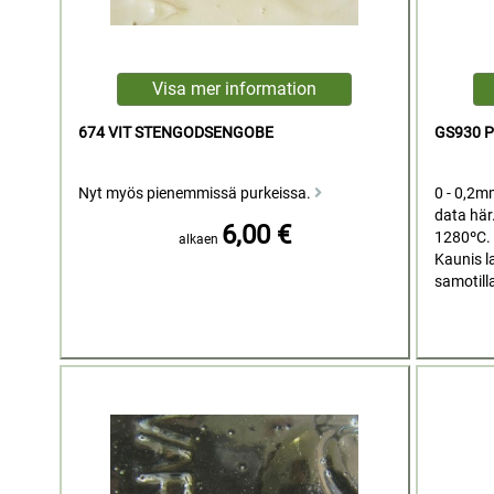
674 VIT STENGODSENGOBE
GS930 
Nyt myös pienemmissä purkeissa.
0 - 0,2m
data här
6,00 €
1280ºC.
alkaen
Kaunis la
samotilla