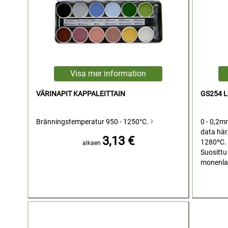
VÄRINAPIT KAPPALEITTAIN
GS254 
Bränningstemperatur 950 - 1250°C.
0 - 0,2m
data här
3,13 €
1280ºC.
alkaen
Suosittu 
monenlai