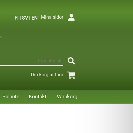
Mina sidor
FI
|
SV
|
EN
Din korg är tom
Palaute
Kontakt
Varukorg