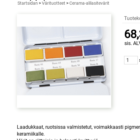
Startsidan
>
Värituotteet
>
Cerama-alilasitevärit
Tuotek
68,
sis. AL
Laadukkaat, ruotsissa valmistetut, voimakkaasti pigment
keramiikalle.