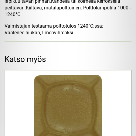
läpikuultavan pinnan.Kahdella tai kolmella kerroksella
peittävän.Kiiltävä, matalapolttoinen. Polttolämpötila 1000 -
1240°C.
Valmistajan testaama polttotulos 1240°C:ssa:
Vaalenee hiukan, limenvihreäksi.
Katso myös