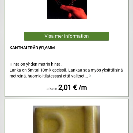
KANTHALTRÅD Ø1,6MM
Hinta on yhden metrin hinta.
Lanka on 5m tai 10m kiepeissä. Lankaa saa myös yksittäisinä
metreinä, huomioi tilatessasi että valitset...
2,01 €
/m
alkaen