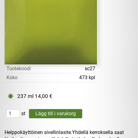
Tuotekoodi
sc27
Koko
473 kpl
237 ml
14,00 €
st
Helppokäyttöinen sivellinlasite.Yhdellä kerroksella saat