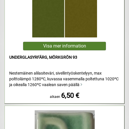
UNDERGLASYRFÄRG, MÖRKGRÖN 93
Nestemäinen alilasiteväri, sivellintyöskentelyyn, max
polttolämpö 1280ºC, kuvassa vasemmalla poltettuna 1020ºC
ja oikealla 1260ºC vaalean saven päällä
6,50 €
alkaen