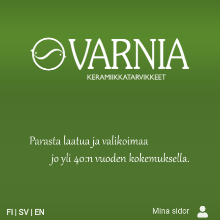
Mina sidor
FI
|
SV
|
EN