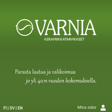
Mina sidor
FI
|
SV
|
EN