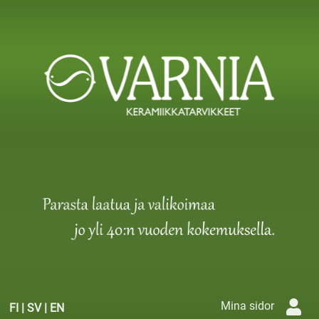
Mina sidor
FI
|
SV
|
EN