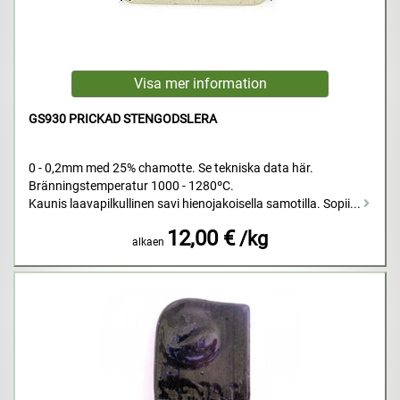
GS930 PRICKAD STENGODSLERA
0 - 0,2mm med 25% chamotte. Se tekniska data här.
Bränningstemperatur 1000 - 1280ºC.
Kaunis laavapilkullinen savi hienojakoisella samotilla. Sopii...
12,00 €
/kg
alkaen