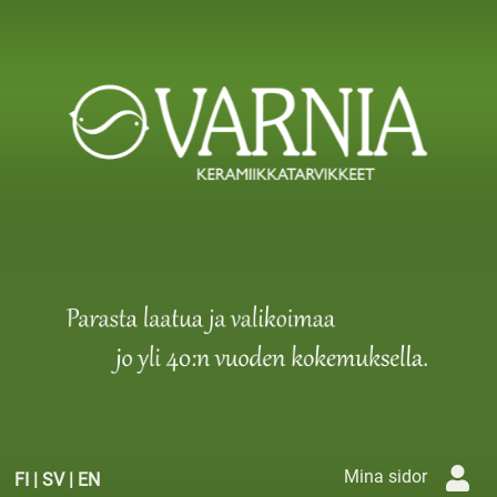
Mina sidor
FI
|
SV
|
EN