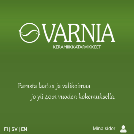
Mina sidor
FI
|
SV
|
EN