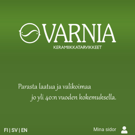
Mina sidor
FI
|
SV
|
EN