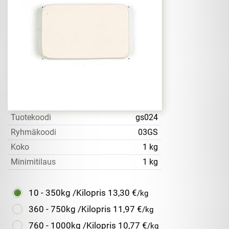
Tuotekoodi
gs024
Ryhmäkoodi
03GS
Koko
1 kg
Minimitilaus
1 kg
10 - 350kg /Kilopris
13,30 €
/kg
360 - 750kg /Kilopris
11,97 €
/kg
760 - 1000kg /Kilopris
10,77 €
/kg