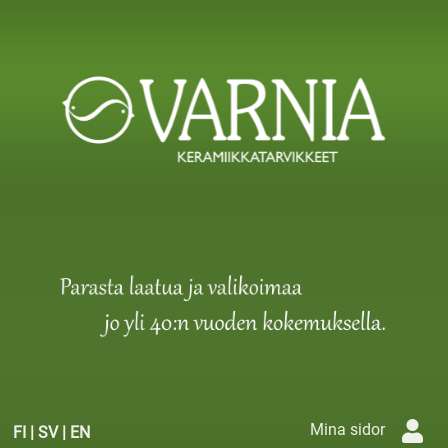
Mina sidor
FI
|
SV
|
EN