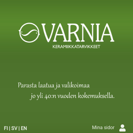
Mina sidor
FI
|
SV
|
EN