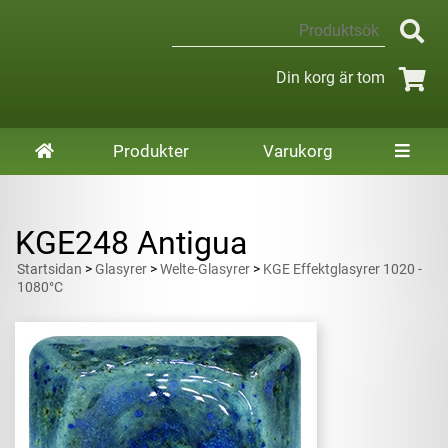
Din korg är tom
Produkter
Varukorg
KGE248 Antigua
Startsidan
>
Glasyrer
>
Welte-Glasyrer
>
KGE Effektglasyrer 1020 -
1080°C