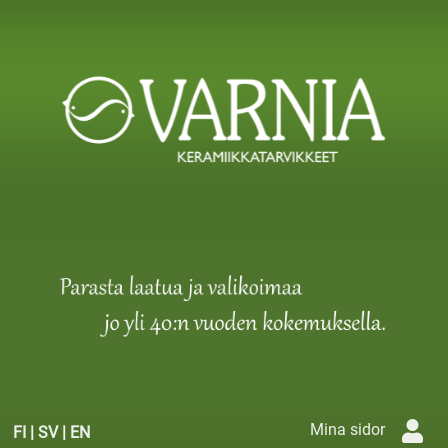
Mina sidor
FI
|
SV
|
EN