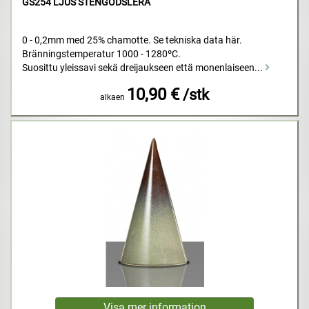
GS254 LJUS STENGODSLERA
0 - 0,2mm med 25% chamotte. Se tekniska data här.
Bränningstemperatur 1000 - 1280ºC.
Suosittu yleissavi sekä dreijaukseen että monenlaiseen...
10,90 €
/stk
alkaen