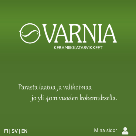
Mina sidor
FI
|
SV
|
EN