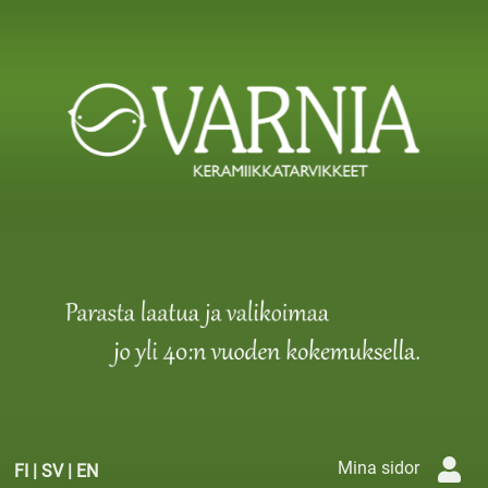
Mina sidor
FI
|
SV
|
EN