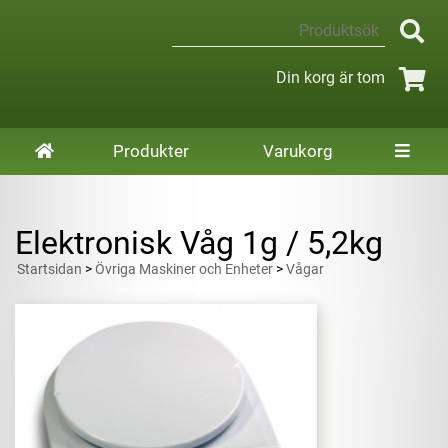
Din korg är tom
Produkter
Varukorg
Elektronisk Våg 1g / 5,2kg
Startsidan
>
Övriga Maskiner och Enheter
>
Vågar