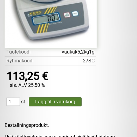
Tuotekoodi
vaakak5,2kg1g
Ryhmäkoodi
27SC
113,25 €
sis. ALV 25,50 %
st
Beställningsprodukt.
Heti käyttövalmis vaaka, paristot sisältyvät hintaan.