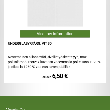
UNDERGLASYRFÄRG, VIT 80
Nestemäinen alilasiteväri, sivellintyöskentelyyn, max
polttolämpö 1280ºC, kuvassa vasemmalla poltettuna 1020ºC
ja oikealla 1260ºC vaalean saven päällä
6,50 €
alkaen
Varnia Oy