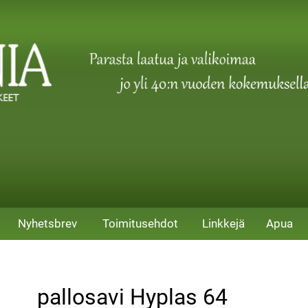
Nyhetsbrev
Toimitusehdot
Linkkejä
Apua
pallosavi Hyplas 64