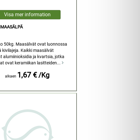
MAASÄLPÄ
o 50kg. Maasälvät ovat luonnossa
ä kivilajeja. Kaikki maasälvät
t alumiinioksidia ja kvartsia, jotka
 ovat keramiikan lasitteiden...
1,67 €
/Kg
alkaen