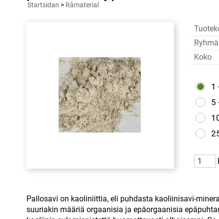
Startsidan
>
Råmaterial
Tuotek
Ryhmä
Koko
1 
5 
10
25
Pallosavi on kaoliniittia, eli puhdasta kaoliinisavi-miner
suuriakin määriä orgaanisia ja epäorgaanisia epäpuhta