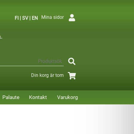
Mina sidor
FI
|
SV
|
EN
Din korg är tom
Palaute
Kontakt
Varukorg