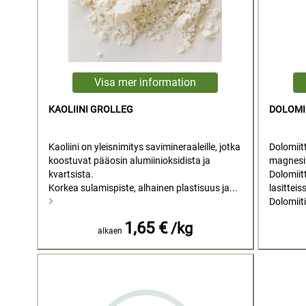
KAOLIINI GROLLEG
DOLOMI
Kaoliini on yleisnimitys savimineraaleille, jotka
Dolomiitt
koostuvat pääosin alumiinioksidista ja
magnesiu
kvartsista.
Dolomiit
Korkea sulamispiste, alhainen plastisuus ja...
lasitteis
Dolomiiti
1,65 €
/kg
alkaen