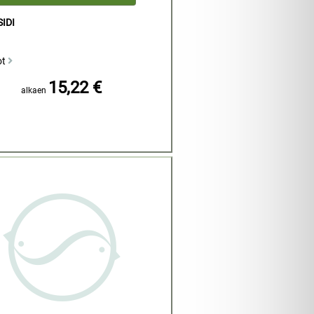
IDI
ot
15,22 €
alkaen