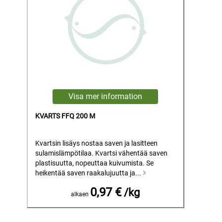
KVARTS FFQ 200 M
Kvartsin lisäys nostaa saven ja lasitteen
sulamislämpötilaa. Kvartsi vähentää saven
plastisuutta, nopeuttaa kuivumista. Se
heikentää saven raakalujuutta ja...
0,97 €
/kg
alkaen