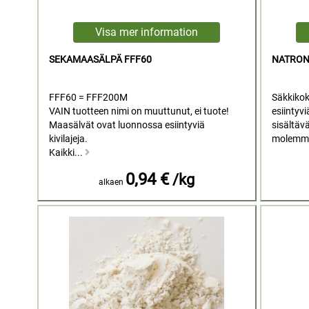
SEKAMAASÄLPÄ FFF60
NATRON
FFF60 = FFF200M
Säkkikok
VAIN tuotteen nimi on muuttunut, ei tuote!
esiintyvi
Maasälvät ovat luonnossa esiintyviä
sisältävä
kivilajeja.
molemmat
Kaikki...
0,94 €
/kg
alkaen