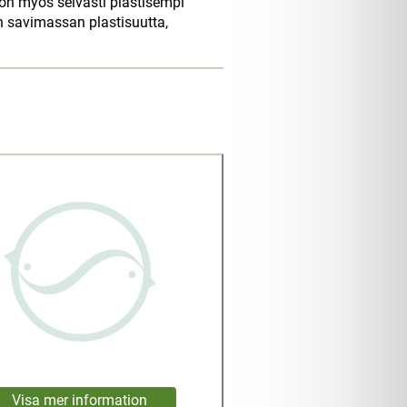
 on myös selvästi plastisempi
än savimassan plastisuutta,