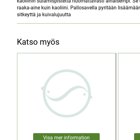
kaoliinin sulamispistettä huomattavasti alhaisempi. Se
raaka-aine kuin kaoliini. Pallosavella pyritään lisäämä
sitkeyttä ja kuivalujuutta
Katso myös