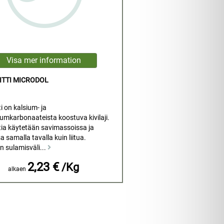
ITTI MICRODOL
i on kalsium- ja
mkarbonaateista koostuva kivilaji.
tia käytetään savimassoissa ja
sa samalla tavalla kuin liitua.
n sulamisväli...
2,23 €
/Kg
alkaen