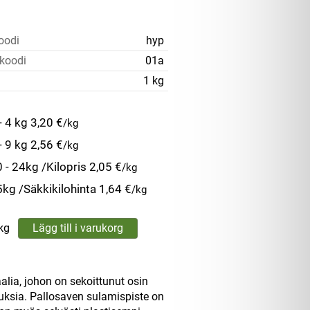
oodi
hyp
koodi
01a
1 kg
- 4 kg
3,20 €
/kg
- 9 kg
2,56 €
/kg
 - 24kg /Kilopris
2,05 €
/kg
kg /Säkkikilohinta
1,64 €
/kg
kg
aalia, johon on sekoittunut osin
uksia. Pallosaven sulamispiste on