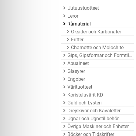
Uutuustuotteet
Leror
Råmaterial
Oksider och Karbonater
Fritter
Chamotte och Molochite
Gips, Gipsformar och Formtillbehör
Apuaineet
Glasyrer
Engober
Värituotteet
Koristeluvärit KD
Guld och Lysteri
Drejskivor och Kavaletter
Ugnar och Ugnstillbehör
Övriga Maskiner och Enheter
Böcker och Tidskrifter