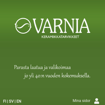
Mina sidor
FI
|
SV
|
EN