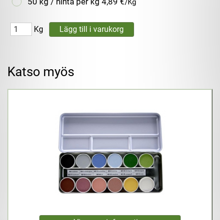
50 kg / hinta per kg
4,89 €
/Kg
Kg
Katso myös