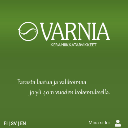
Mina sidor
FI
|
SV
|
EN