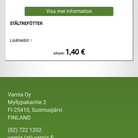
STÅLTREFÖTTER
Lisätiedot
1,40 €
alkaen
Varnia Oy
Myllypakantie 2
FI-25410, Suomusjärvi
FINLAND
(02) 722 1202
varnia (at) varnia.fi