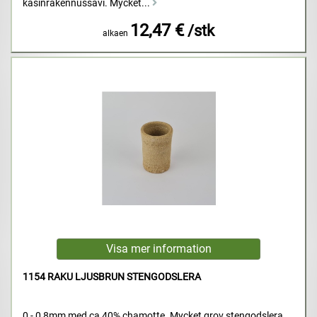
käsinrakennussavi. Mycket...
12,47 €
/stk
alkaen
1154 RAKU LJUSBRUN STENGODSLERA
0 - 0,8mm med ca 40% chamotte. Mycket grov stengodslera.