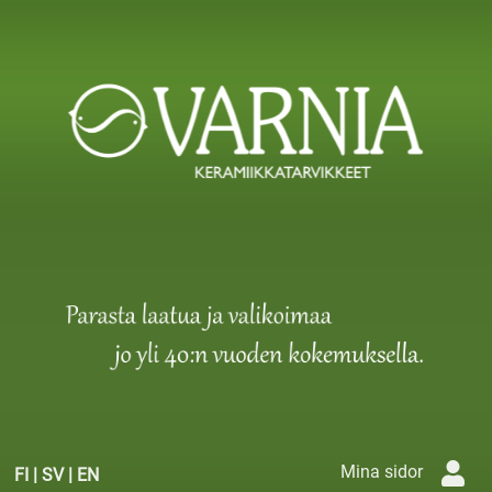
Mina sidor
FI
|
SV
|
EN