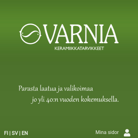
Mina sidor
FI
|
SV
|
EN