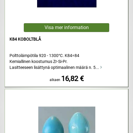
K84 KOBOLTBLÅ
Polttolämpötila 920 - 1300°C. K84=84
Kemiallinen koostumus Zr-Si-Pr.
Lasitteeseen lisättynä optimaalinen määrä n. 5...
16,82 €
alkaen