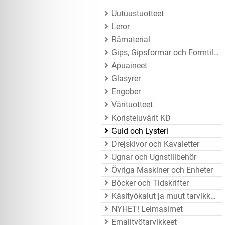
Uutuustuotteet
Leror
Råmaterial
Gips, Gipsformar och Formtillbehör
Apuaineet
Glasyrer
Engober
Värituotteet
Koristeluvärit KD
Guld och Lysteri
Drejskivor och Kavaletter
Ugnar och Ugnstillbehör
Övriga Maskiner och Enheter
Böcker och Tidskrifter
Käsityökalut ja muut tarvikkeet
NYHET! Leimasimet
Emalityötarvikkeet