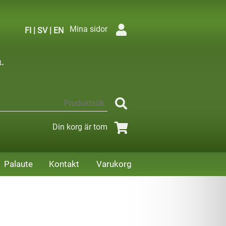
Mina sidor
FI
|
SV
|
EN
Din korg är tom
Palaute
Kontakt
Varukorg