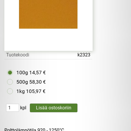
Tuotekoodi
k2323
100g
14,57 €
500g
58,30 €
1kg
105,97 €
kpl
Polttolämpötila 920 - 1250°C.