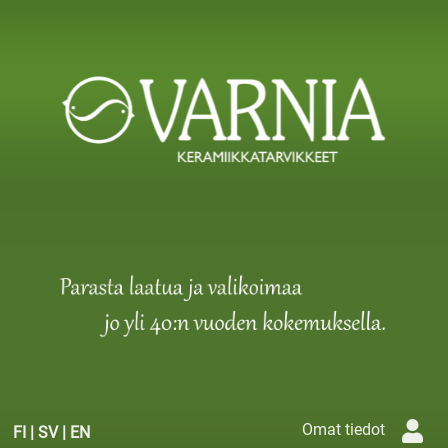
Omat tiedot
FI
|
SV
|
EN